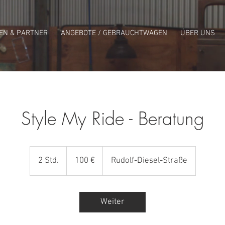
EN & PARTNER
ANGEBOTE / GEBRAUCHTWAGEN
ÜBER UNS
Style My Ride - Beratung
100
Euro
2 Std.
2
100 €
Rudolf-Diesel-Straße
S
t
d
Weiter
.